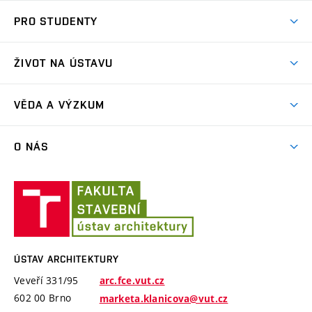
Co nabízíme?
PRO STUDENTY
Přijímací řízení
Aktuality
Letní škola architektury
ŽIVOT NA ÚSTAVU
Ateliérová tvorba
Přípravka k talentovkám
Akce
Závěrečné práce a státní zkoušky
VĚDA A VÝZKUM
Exkurze
Časový plán studia
Projekty
Plenéry
O NÁS
Příručka prváka
Publikace
Videa
Jednotný vizuální styl VUT
Lidé
Konference Krajina Sídla Památky
Ústav
ARC Siola
Modelářská dílna
Ateliéry a pracoviště
architektury
Cena Arnošta Wiesnera
Historie ústavu
Katalogy studentských prací
ÚSTAV ARCHITEKTURY
Absolventi
Veveří 331/95
arc.fce.vut.cz
Úspěchy
602 00 Brno
marketa.klanicova@vut.cz