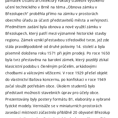
památek Ústavu architektury Fakulty stavební Vysokého
učení technického v Brně na téma „Obnova zámku v
Březolupech“ proběhla přímo na zámku v prostorách
obecního úřadu za účasti představitelů města a veřejnosti.
Předmětem zadání byla obnova a nové využití zámku v
Březolupech, který patří mezi významné historické stavby
regionu. Zámek vznikl přestavbou středověké tvrze, jež zde
stála pravděpodobně od druhé poloviny 14. století a byla
písemně doložena roku 1571 při jejím prodeji. Po roce 1650
byla tvrz přestavěna na barokní zámek, který později získal
klasicistní podobu s členěným průčelím, arkádovými
chodbami a válcovými věžicemi. V roce 1929 přešel objekt
do vlastnictví Baťova koncernu, po konfiskaci v roce 1949
začal sloužit potřebám obce. Úkolem studentů bylo
představit možnosti stavebních úprav pro účely obce.
Prezentovány byly postery formátu B1, elaboráty a vybrané
fyzické modely. Vernisáže se v miniaturních prostorách
zasedací místnosti zúčastnilo přibližně 20 obyvatel Březolup