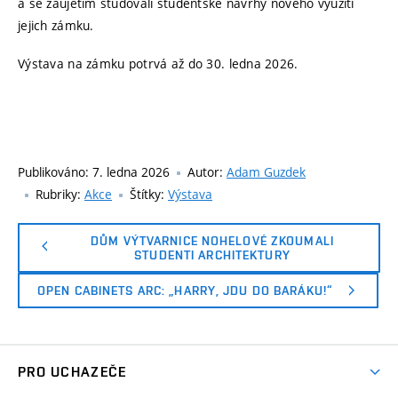
a se zaujetím studovali studentské návrhy nového využití
jejich zámku.
Výstava na zámku potrvá až do 30. ledna 2026.
Publikováno:
7. ledna 2026
Autor:
Adam Guzdek
Rubriky:
Akce
Štítky:
Výstava
DŮM VÝTVARNICE NOHELOVÉ ZKOUMALI
STUDENTI ARCHITEKTURY
OPEN CABINETS ARC: „HARRY, JDU DO BARÁKU!“
PRO UCHAZEČE