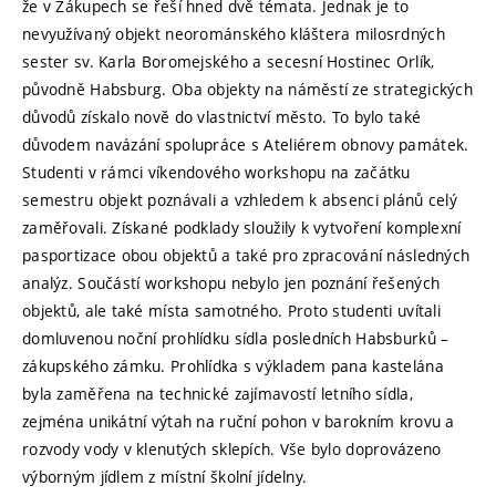
že v Zákupech se řeší hned dvě témata. Jednak je to
nevyužívaný objekt neorománského kláštera milosrdných
sester sv. Karla Boromejského a secesní Hostinec Orlík,
původně Habsburg. Oba objekty na náměstí ze strategických
důvodů získalo nově do vlastnictví město. To bylo také
důvodem navázání spolupráce s Ateliérem obnovy památek.
Studenti v rámci víkendového workshopu na začátku
semestru objekt poznávali a vzhledem k absenci plánů celý
zaměřovali. Získané podklady sloužily k vytvoření komplexní
pasportizace obou objektů a také pro zpracování následných
analýz. Součástí workshopu nebylo jen poznání řešených
objektů, ale také místa samotného. Proto studenti uvítali
domluvenou noční prohlídku sídla posledních Habsburků –
zákupského zámku. Prohlídka s výkladem pana kastelána
byla zaměřena na technické zajímavostí letního sídla,
zejména unikátní výtah na ruční pohon v barokním krovu a
rozvody vody v klenutých sklepích. Vše bylo doprovázeno
výborným jídlem z místní školní jídelny.