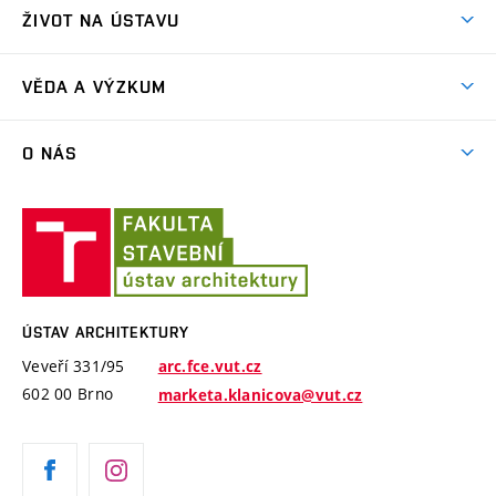
Aktuality
Letní škola architektury
ŽIVOT NA ÚSTAVU
Ateliérová tvorba
Přípravka k talentovkám
Akce
Závěrečné práce a státní zkoušky
VĚDA A VÝZKUM
Exkurze
Časový plán studia
Projekty
Plenéry
O NÁS
Příručka prváka
Publikace
Videa
Jednotný vizuální styl VUT
Lidé
Konference Krajina Sídla Památky
Ústav
ARC Siola
Modelářská dílna
Ateliéry a pracoviště
architektury
Cena Arnošta Wiesnera
Historie ústavu
Katalogy studentských prací
ÚSTAV ARCHITEKTURY
Absolventi
Veveří 331/95
arc.fce.vut.cz
Úspěchy
602 00 Brno
marketa.klanicova@vut.cz