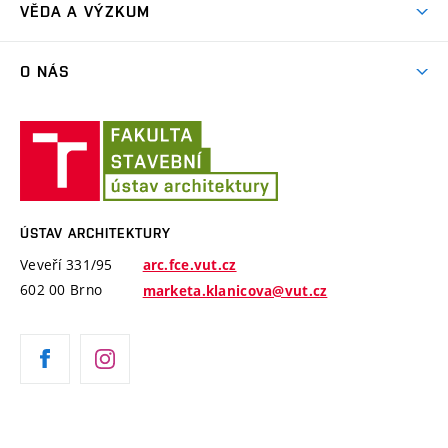
Závěrečné práce a státní zkoušky
VĚDA A VÝZKUM
Exkurze
Časový plán studia
Projekty
Plenéry
O NÁS
Příručka prváka
Publikace
Videa
Jednotný vizuální styl VUT
Lidé
Konference Krajina Sídla Památky
Ústav
ARC Siola
Modelářská dílna
Ateliéry a pracoviště
architektury
Cena Arnošta Wiesnera
Historie ústavu
Katalogy studentských prací
ÚSTAV ARCHITEKTURY
Absolventi
Veveří 331/95
arc.fce.vut.cz
Úspěchy
602 00 Brno
marketa.klanicova@vut.cz