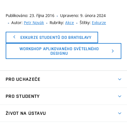
Publikováno:
23. října 2016
Upraveno:
9. února 2024
Autor:
Petr Novák
Rubriky:
Akce
Štítky:
Exkurze
EXKURZE STUDENTŮ DO BRATISLAVY
WORKSHOP APLIKOVANÉHO SVĚTELNÉHO
DESIGNU
PRO UCHAZEČE
Co nabízíme?
PRO STUDENTY
Přijímací řízení
Aktuality
Letní škola architektury
ŽIVOT NA ÚSTAVU
Ateliérová tvorba
Přípravka k talentovkám
Akce