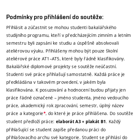
Podmínky pro přihlášení do soutěže:
Přihlásit a zúčastnit se mohou studenti bakalářského
studijního programu, kteří v předcházejícím zimním a letním
semestru byli zapsáni ke studiu a úspěšně absolvovali
ateliérovou výuku. Přihlášeny mohou být pouze školní
ateliérové práce AT1–AT5, které byly řádně klasifikovány.
Bakalářské diplomové projekty se soutěže neúčastní.
Studenti své práce přihlašují samostatně. Každá práce je
předkládána v takovém provedení, v jakém byla
klasifikována. K posuzování a hodnocení budou přijaty jen
práce řádně označené – jméno studenta, jméno vedoucího
práce, akademický rok zpracování, semestr, úplný název
práce a kategorie
, do které je práce přihlášena. Do soutěže
*
student předloží práce:
. Každý
elaborát A3 + plakát B1
přihlašující se student zapíše předanou práci do
přihlašovacího archu své kategorie. Student se přihlásí do