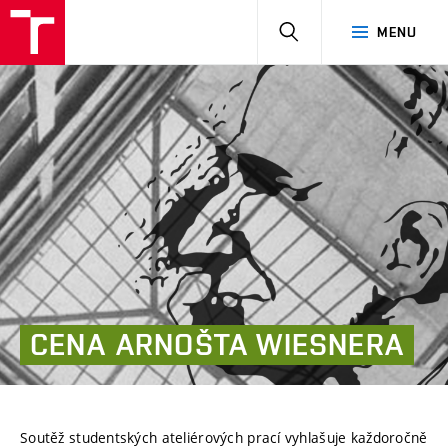
HLEDAT
MENU
CENA
ARNOŠTA WIESNERA
Soutěž studentských ateliérových prací vyhlašuje každoročně