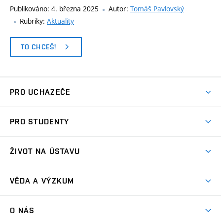
Publikováno:
4. března 2025
Autor:
Tomáš Pavlovský
Rubriky:
Aktuality
TO CHCEŠ!
PRO UCHAZEČE
Co nabízíme?
PRO STUDENTY
Přijímací řízení
Aktuality
Letní škola architektury
ŽIVOT NA ÚSTAVU
Ateliérová tvorba
Přípravka k talentovkám
Akce
Závěrečné práce a státní zkoušky
VĚDA A VÝZKUM
Exkurze
Časový plán studia
Projekty
Plenéry
O NÁS
Příručka prváka
Publikace