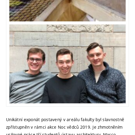
Unikátní exponát postavený v areálu fakulty byl slavnostně
zpřístupněn v rámci akce Noc vědců 2019. Je zhmotněním
usilovné práce tří studentů ústavu architektury. Marco