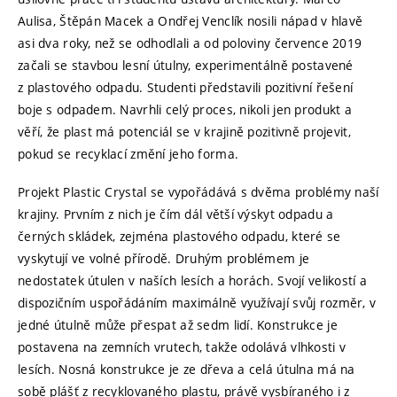
Aulisa, Štěpán Macek a Ondřej Venclík nosili nápad v hlavě
asi dva roky, než se odhodlali a od poloviny července 2019
začali se stavbou lesní útulny, experimentálně postavené
z plastového odpadu. Studenti představili pozitivní řešení
boje s odpadem. Navrhli celý proces, nikoli jen produkt a
věří, že plast má potenciál se v krajině pozitivně projevit,
pokud se recyklací změní jeho forma.
Projekt Plastic Crystal se vypořádává s dvěma problémy naší
krajiny. Prvním z nich je čím dál větší výskyt odpadu a
černých skládek, zejména plastového odpadu, které se
vyskytují ve volné přírodě. Druhým problémem je
nedostatek útulen v naších lesích a horách. Svojí velikostí a
dispozičním uspořádáním maximálně využívají svůj rozměr, v
jedné útulně může přespat až sedm lidí. Konstrukce je
postavena na zemních vrutech, takže odolává vlhkosti v
lesích. Nosná konstrukce je ze dřeva a celá útulna má na
sobě plášť z recyklovaného plastu, právě vysbíraného i z