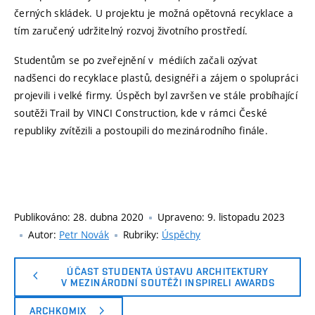
černých skládek. U projektu je možná opětovná recyklace a
tím zaručený udržitelný rozvoj životního prostředí.
Studentům se po zveřejnění v médiích začali ozývat
nadšenci do recyklace plastů, designéři a zájem o spolupráci
projevili i velké firmy. Úspěch byl završen ve stále probíhající
soutěži Trail by VINCI Construction, kde v rámci České
republiky zvítězili a postoupili do mezinárodního finále.
Publikováno:
28. dubna 2020
Upraveno:
9. listopadu 2023
Autor:
Petr Novák
Rubriky:
Úspěchy
ÚČAST STUDENTA ÚSTAVU ARCHITEKTURY
V MEZINÁRODNÍ SOUTĚŽI INSPIRELI AWARDS
ARCHKOMIX