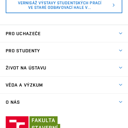
VERNISÁŽ VÝSTAVY STUDENTSKÝCH PRACÍ
VE STARÉ ODBAVOVACÍ HALE V…
PRO UCHAZEČE
Co nabízíme?
PRO STUDENTY
Přijímací řízení
Aktuality
Letní škola architektury
ŽIVOT NA ÚSTAVU
Ateliérová tvorba
Přípravka k talentovkám
Akce
Závěrečné práce a státní zkoušky
VĚDA A VÝZKUM
Exkurze
Časový plán studia
Projekty
Plenéry
O NÁS
Příručka prváka
Publikace
Videa
Jednotný vizuální styl VUT
Lidé
Konference Krajina Sídla Památky
Ústav
ARC Siola
Modelářská dílna
Ateliéry a pracoviště
architektury