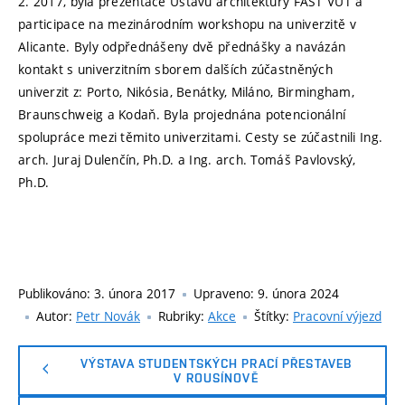
2. 2017, byla prezentace Ústavu architektury FAST VUT a
participace na mezinárodním workshopu na univerzitě v
Alicante. Byly odpřednášeny dvě přednášky a navázán
kontakt s univerzitním sborem dalších zúčastněných
univerzit z: Porto, Nikósia, Benátky, Miláno, Birmingham,
Braunschweig a Kodaň. Byla projednána potencionální
spolupráce mezi těmito univerzitami. Cesty se zúčastnili Ing.
arch. Juraj Dulenčín, Ph.D. a Ing. arch. Tomáš Pavlovský,
Ph.D.
Publikováno:
3. února 2017
Upraveno:
9. února 2024
Autor:
Petr Novák
Rubriky:
Akce
Štítky:
Pracovní výjezd
VÝSTAVA STUDENTSKÝCH PRACÍ PŘESTAVEB
V ROUSÍNOVĚ