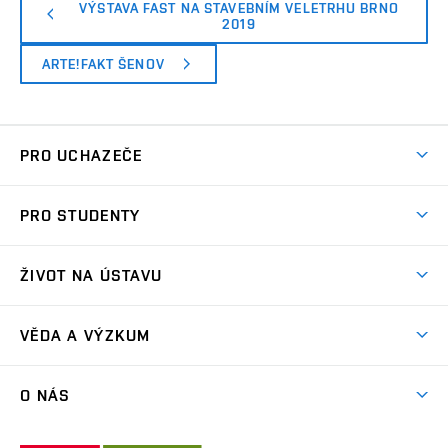
VÝSTAVA FAST NA STAVEBNÍM VELETRHU BRNO
2019
ARTE!FAKT ŠENOV
PRO UCHAZEČE
Co nabízíme?
PRO STUDENTY
Přijímací řízení
Aktuality
Letní škola architektury
ŽIVOT NA ÚSTAVU
Ateliérová tvorba
Přípravka k talentovkám
Akce
Závěrečné práce a státní zkoušky
VĚDA A VÝZKUM
Exkurze
Časový plán studia
Projekty
Plenéry
O NÁS
Příručka prváka
Publikace
Videa
Jednotný vizuální styl VUT
Lidé
Konference Krajina Sídla Památky