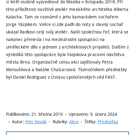
si letěl osobně vyzvednout do Mexika v listopadu 2018. Při
této příležitosti navštívil ateliér mexického architekta Alberta
Kalacha. Tam se seznámil s jeho kamarádem sochařem
Jorge Yázpikem. Velice si zde padli do noty a slavný sochař
ukázal Radkovi celý svůj ateliér. Našli společnou řeč, která se
nakonec přenesla i na mezinárodní spolupráci na
uměleckém díle v jednom z architektových projektů. Dalším z
výsledků této spolupráce byla Yázpikova pracovní návštěva
města Brna. Organizačně celou akci zajišťovaly Petra
Matoušková a Natálie Chalcarzová. Tlumočníkem přednášky
byl Daniel Rodriguez z Ústavu společenských věd FAST.
Publikováno:
21. března 2019
Upraveno:
9. února 2024
Autor:
Petr Novák
Rubriky:
Akce
Štítky:
Přednáška