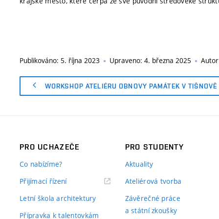
krajské město, které čerpá ze své původní středověké struk
Publikováno:
5. října 2023
Upraveno:
4. března 2025
Autor
WORKSHOP ATELIÉRU OBNOVY PAMÁTEK V TIŠNOVĚ
PRO UCHAZEČE
PRO STUDENTY
Co nabízíme?
Aktuality
Přijímací řízení
Ateliérová tvorba
Letní škola architektury
Závěrečné práce
a státní zkoušky
Přípravka k talentovkám