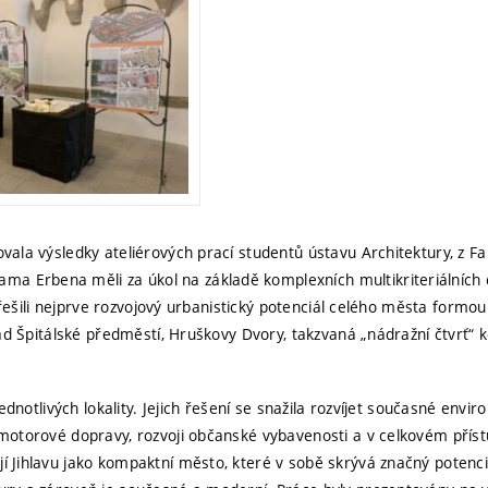
vala výsledky ateliérových prací studentů ústavu Architektury, z Fa
 Erbena měli za úkol na základě komplexních multikriteriálních c
či řešili nejprve rozvojový urbanistický potenciál celého města for
klad Špitálské předměstí, Hruškovy Dvory, takzvaná „nádražní čtvrť“
 jednotlivých lokality. Jejich řešení se snažila rozvíjet současné en
motorové dopravy, rozvoji občanské vybavenosti a v celkovém přístup
 Jihlavu jako kompaktní město, které v sobě skrývá značný potenciá