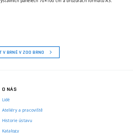
 výstavních panelech 70×100 cm a brožurách formátu A3.
T V BRNĚ V ZOO BRNO
O NÁS
Lidé
Ateliéry a pracoviště
Historie ústavu
Katalogy