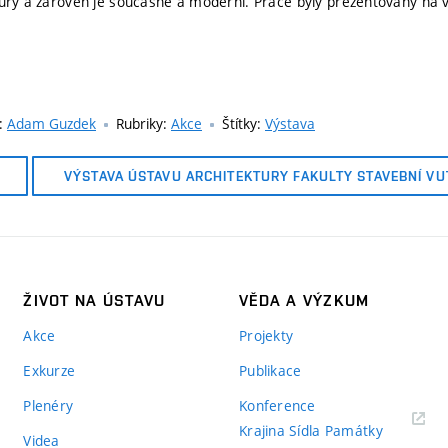
tury a zároveň je současné a moderní. Práce byly prezentovány na
:
Adam Guzdek
Rubriky:
Akce
Štítky:
Výstava
VÝSTAVA ÚSTAVU ARCHITEKTURY FAKULTY STAVEBNÍ VU
ŽIVOT NA ÚSTAVU
VĚDA A VÝZKUM
Akce
Projekty
Exkurze
Publikace
Plenéry
Konference
Krajina Sídla Památky
Videa