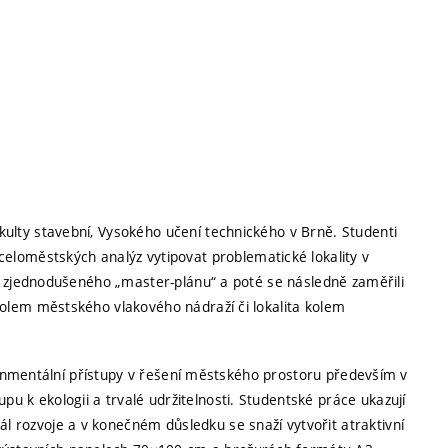
kulty stavební, Vysokého učení technického v Brně. Studenti
eloměstských analýz vytipovat problematické lokality v
mou zjednodušeného „master-plánu“ a poté se následně zaměřili
 kolem městského vlakového nádraží či lokalita kolem
vironmentální přístupy v řešení městského prostoru především v
u k ekologii a trvalé udržitelnosti. Studentské práce ukazují
l rozvoje a v konečném důsledku se snaží vytvořit atraktivní