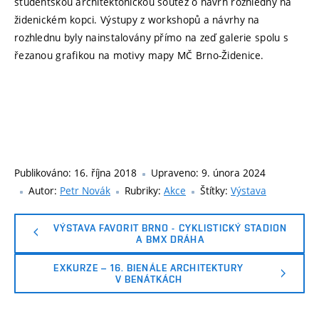
studentskou architektonickou soutěž o návrh rozhledny na
židenickém kopci. Výstupy z workshopů a návrhy na
rozhlednu byly nainstalovány přímo na zeď galerie spolu s
řezanou grafikou na motivy mapy MČ Brno-Židenice.
Publikováno:
16. října 2018
Upraveno:
9. února 2024
Autor:
Petr Novák
Rubriky:
Akce
Štítky:
Výstava
VÝSTAVA FAVORIT BRNO - CYKLISTICKÝ STADION
A BMX DRÁHA
EXKURZE – 16. BIENÁLE ARCHITEKTURY
V BENÁTKÁCH