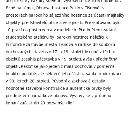
architektury Fakulty stavební Vysokého učení technického v
Brně na téma „Obnova hostince Peklo v Tišnově“ v
prostorách barokního zájezdního hostince za účasti majitelky
objekty, představitelů obce a veřejnosti. Prezentováno bylo
10 prací na posterech a v modelech. Předmětem zadání
studentského ateliéru byl barokní hostince náležící k
historické zástavbě města Tišnova a řadí se do souboru
dochovaných staveb ze 17. a 18. století. Mnohé z těchto
objektů zasáhla přestavba v 19. století, avšak předmětný
objekt „Peklo“ se jako jeden z mála dochoval v poměrně
intaktní podobě, ale některé jeho části zasáhla modernizace
v 90. letech 20. století. Původní a zachovalé detaily,
hodnotné stavební konstrukce a autentické prvky byly
předmětem památkové obnovy. Výstavy se v průběhu
konání zúčastnilo 20 pozvaných lidí.