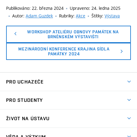
Publikováno:
22. března 2024
Upraveno:
24. ledna 2025
Autor:
Adam Guzdek
Rubriky:
Akce
Štítky:
Výstava
WORKSHOP ATELIÉRU OBNOVY PAMÁTEK NA
BRNĚNSKÉM VÝSTAVIŠTI
MEZINÁRODNÍ KONFERENCE KRAJINA SÍDLA
PAMÁTKY 2024
PRO UCHAZEČE
Co nabízíme?
PRO STUDENTY
Přijímací řízení
Aktuality
Letní škola architektury
ŽIVOT NA ÚSTAVU
Ateliérová tvorba
Přípravka k talentovkám
Akce
Závěrečné práce a státní zkoušky
VĚDA A VÝZKUM