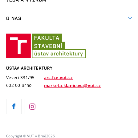
Exkurze
Časový plán studia
Projekty
Plenéry
O NÁS
Příručka prváka
Publikace
Videa
Jednotný vizuální styl VUT
Lidé
Konference Krajina Sídla Památky
Ústav
ARC Siola
Modelářská dílna
Ateliéry a pracoviště
architektury
Cena Arnošta Wiesnera
Historie ústavu
Katalogy studentských prací
ÚSTAV ARCHITEKTURY
Absolventi
Veveří 331/95
arc.fce.vut.cz
Úspěchy
602 00 Brno
marketa.klanicova@vut.cz
Copyright © VUT v Brně2026