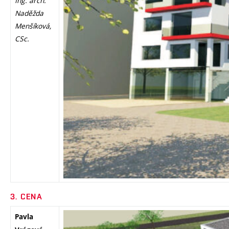
Ing. arch.
Naděžda
Menšíková,
CSc.
3. CENA
Pavla