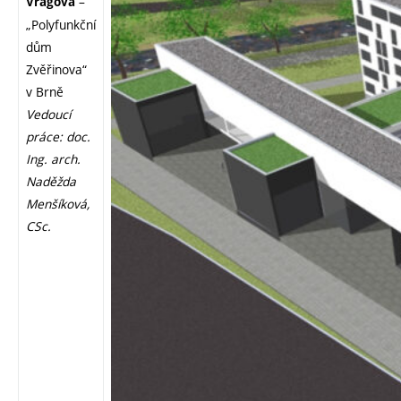
–
Vrágová
„Polyfunkční
dům
Zvěřinova“
v Brně
Vedoucí
práce: doc.
Ing. arch.
Naděžda
Menšíková,
CSc.