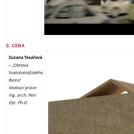
3. CENA
Zuzana Tesařová
– „Obnova
Svatotomášského
dvora“
Vedoucí práce:
Ing. arch. Petr
Dýr, Ph.D.