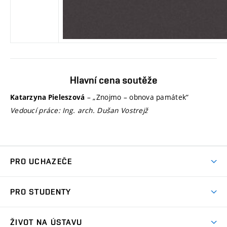
Hlavní cena soutěže
– „Znojmo – obnova památek“
Katarzyna Pieleszová
Vedoucí práce: Ing. arch. Dušan Vostrejž
PRO UCHAZEČE
Co nabízíme?
PRO STUDENTY
Přijímací řízení
Aktuality
Letní škola architektury
ŽIVOT NA ÚSTAVU