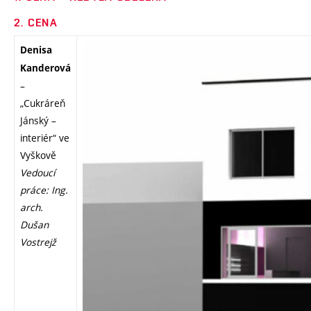
2. CENA
Denisa
Kanderová
–
„Cukráreň
Jánský –
interiér“ ve
Vyškově
Vedoucí
práce: Ing.
arch.
Dušan
Vostrejž