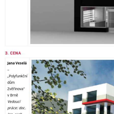
3. CENA
Jana Veselá
–
„Polyfunkční
dům
Zvěřinova“
v Brně
Vedoucí
práce: doc.