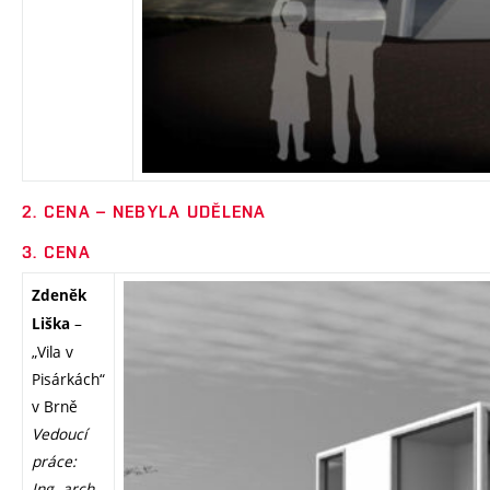
2. CENA – NEBYLA UDĚLENA
3. CENA
Zdeněk
–
Liška
„Vila v
Pisárkách“
v Brně
Vedoucí
práce:
Ing. arch.