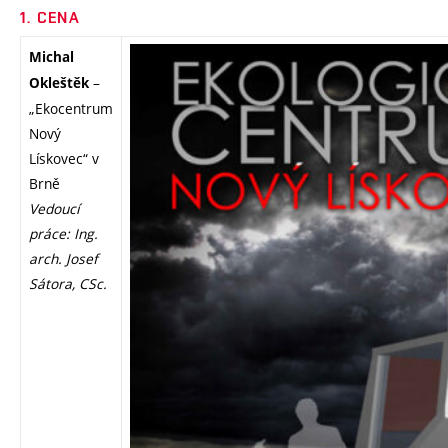
1. CENA
Michal
–
Okleštěk
„Ekocentrum
Nový
Lískovec“ v
Brně
Vedoucí
práce: Ing.
arch. Josef
Sátora, CSc.