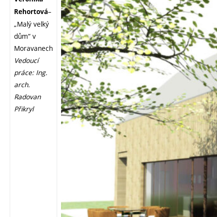
–
Rehortová
„Malý velký
dům“ v
Moravanech
Vedoucí
práce: Ing.
arch.
Radovan
Přikryl