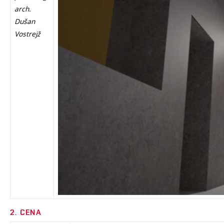
arch.
Dušan
Vostrejž
2. CENA