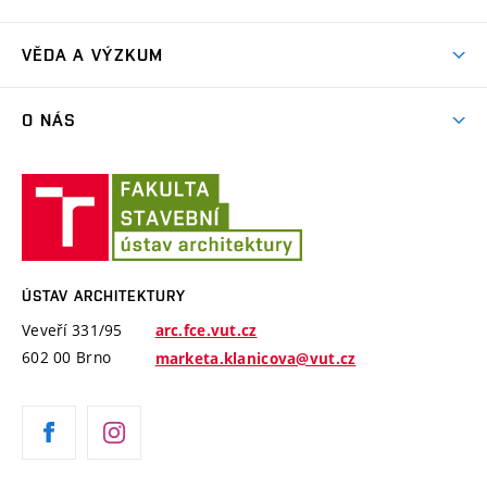
Ateliérová tvorba
Přípravka k talentovkám
Akce
Závěrečné práce a státní zkoušky
VĚDA A VÝZKUM
Exkurze
Časový plán studia
Projekty
Plenéry
O NÁS
Příručka prváka
Publikace
Videa
Jednotný vizuální styl VUT
Lidé
Konference Krajina Sídla Památky
Ústav
ARC Siola
Modelářská dílna
Ateliéry a pracoviště
architektury
Cena Arnošta Wiesnera
Historie ústavu
Katalogy studentských prací
ÚSTAV ARCHITEKTURY
Absolventi
Veveří 331/95
arc.fce.vut.cz
Úspěchy
602 00 Brno
marketa.klanicova@vut.cz