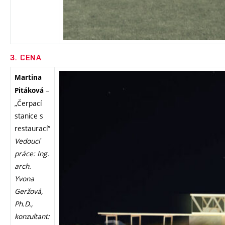
3. CENA
Martina
–
Pitáková
„Čerpací
stanice s
restaurací“
Vedoucí
práce: Ing.
arch.
Yvona
Geržová,
Ph.D.,
konzultant: