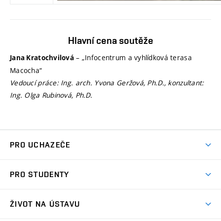
Hlavní cena soutěže
– „Infocentrum a vyhlídková terasa
Jana Kratochvilová
Macocha“
Vedoucí práce: Ing. arch. Yvona Geržová, Ph.D., konzultant:
Ing. Olga Rubinová, Ph.D.
PRO UCHAZEČE
Co nabízíme?
PRO STUDENTY
Přijímací řízení
Aktuality
Letní škola architektury
ŽIVOT NA ÚSTAVU
Ateliérová tvorba
Přípravka k talentovkám