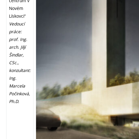
centrum v
Novém
Lískovci“
Vedoucí
práce:
prof. Ing.
arch. Jiljí
Šindlar,
CSc.,
konzultant:
Ing.
Marcela
Počinková,
Ph.D.