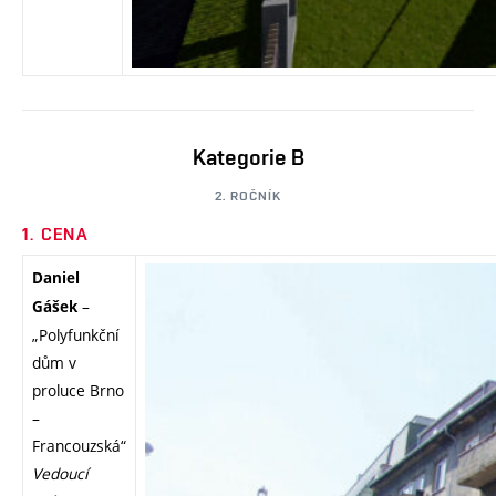
Kategorie B
2. ROČNÍK
1. CENA
Daniel
–
Gášek
„Polyfunkční
dům v
proluce Brno
–
Francouzská“
Vedoucí