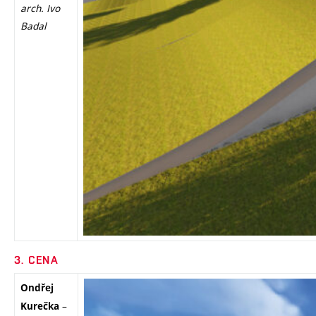
arch. Ivo
Badal
3. CENA
Ondřej
–
Kurečka