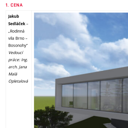
1. CENA
Jakub
–
Sedláček
„Rodinná
vila Brno –
Bosonohy“
Vedoucí
práce: Ing.
arch. Jana
Malá
Opletalová