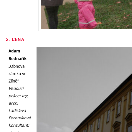
2. CENA
Adam
–
Bednařík
„Obnova
zámku ve
Zlíně“
Vedoucí
práce: Ing.
arch.
Ladislava
Foretníková,
konzultant: