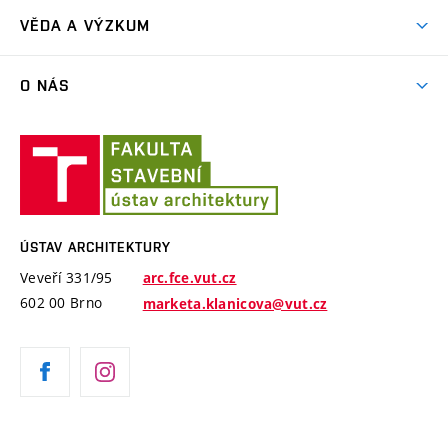
Akce
Závěrečné práce a státní zkoušky
VĚDA A VÝZKUM
Exkurze
Časový plán studia
Projekty
Plenéry
O NÁS
Příručka prváka
Publikace
Videa
Jednotný vizuální styl VUT
Lidé
Konference Krajina Sídla Památky
Ústav
ARC Siola
Modelářská dílna
Ateliéry a pracoviště
architektury
Cena Arnošta Wiesnera
Historie ústavu
Katalogy studentských prací
ÚSTAV ARCHITEKTURY
Absolventi
Veveří 331/95
arc.fce.vut.cz
Úspěchy
602 00 Brno
marketa.klanicova@vut.cz