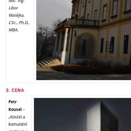
doc. Ing.
Libor
Matějka,
CSc., Ph.D.,
MBA.
3. CEN
A
Petr
–
Kousal
„Kostel a
komunitní