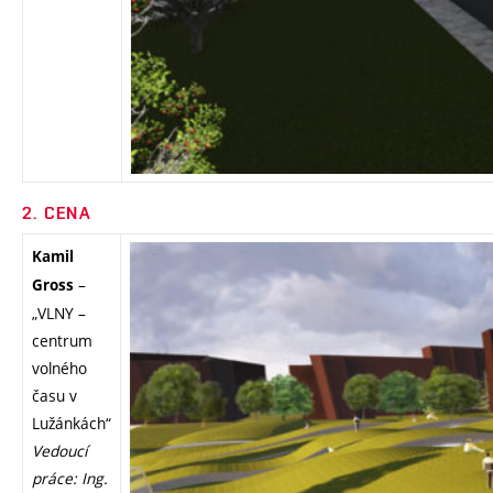
2. CENA
Kamil
–
Gross
„VLNY –
centrum
volného
času v
Lužánkách“
Vedoucí
práce: Ing.