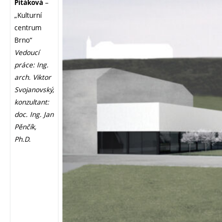
–
Pitáková
„Kulturní
centrum
Brno“
Vedoucí
práce: Ing.
arch. Viktor
Svojanovský,
konzultant:
doc. Ing. Jan
Pěnčík,
Ph.D.