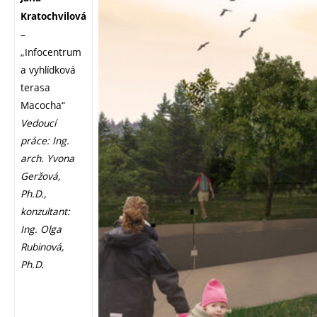
Kratochvilová
–
„Infocentrum
a vyhlídková
terasa
Macocha“
Vedoucí
práce: Ing.
arch. Yvona
Geržová,
Ph.D.,
konzultant:
Ing. Olga
Rubinová,
Ph.D.