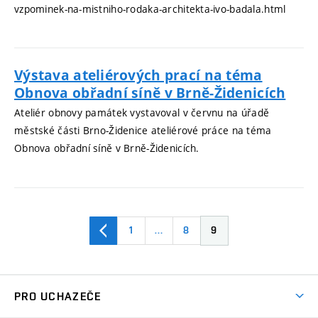
vzpominek-na-mistniho-rodaka-architekta-ivo-badala.html
Výstava ateliérových prací na téma
Obnova obřadní síně v Brně-Židenicích
Ateliér obnovy památek vystavoval v červnu na úřadě
městské části Brno-Židenice ateliérové práce na téma
Obnova obřadní síně v Brně-Židenicích.
1
…
8
9
PRO UCHAZEČE