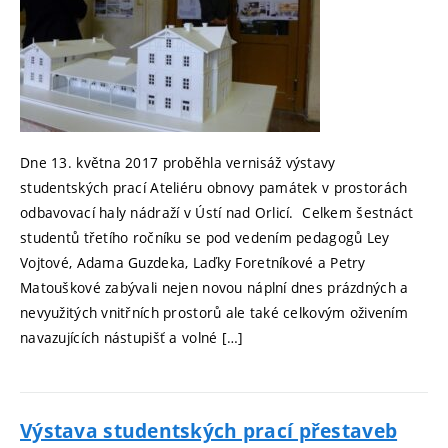
Dne 13. května 2017 proběhla vernisáž výstavy
studentských prací Ateliéru obnovy památek v prostorách
odbavovací haly nádraží v Ústí nad Orlicí. Celkem šestnáct
studentů třetího ročníku se pod vedením pedagogů Ley
Vojtové, Adama Guzdeka, Laďky Foretníkové a Petry
Matouškové zabývali nejen novou náplní dnes prázdných a
nevyužitých vnitřních prostorů ale také celkovým oživením
navazujících nástupišť a volné […]
Výstava studentských prací přestaveb