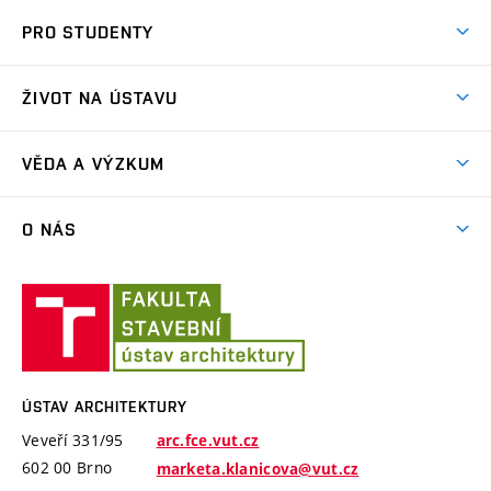
Co nabízíme?
PRO STUDENTY
Přijímací řízení
Aktuality
Letní škola architektury
ŽIVOT NA ÚSTAVU
Ateliérová tvorba
Přípravka k talentovkám
Akce
Závěrečné práce a státní zkoušky
VĚDA A VÝZKUM
Exkurze
Časový plán studia
Projekty
Plenéry
O NÁS
Příručka prváka
Publikace
Videa
Jednotný vizuální styl VUT
Lidé
Konference Krajina Sídla Památky
Ústav
ARC Siola
Modelářská dílna
Ateliéry a pracoviště
architektury
Cena Arnošta Wiesnera
Historie ústavu
Katalogy studentských prací
ÚSTAV ARCHITEKTURY
Absolventi
Veveří 331/95
arc.fce.vut.cz
Úspěchy
602 00 Brno
marketa.klanicova@vut.cz