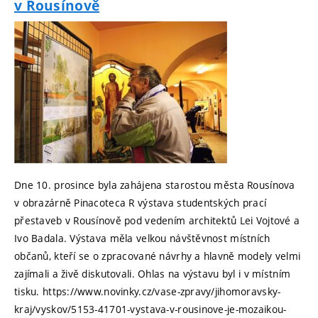
v Rousínově
Dne 10. prosince byla zahájena starostou města Rousínova
v obrazárně Pinacoteca R výstava studentských prací
přestaveb v Rousínově pod vedením architektů Lei Vojtové a
Ivo Badala. Výstava měla velkou návštěvnost místních
občanů, kteří se o zpracované návrhy a hlavně modely velmi
zajímali a živě diskutovali. Ohlas na výstavu byl i v místním
tisku. https://www.novinky.cz/vase-zpravy/jihomoravsky-
kraj/vyskov/5153-41701-vystava-v-rousinove-je-mozaikou-