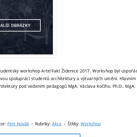
DALŠÍ OBRÁZKY
udentský workshop Arte!Fakt Židenice 2017. Workshop byl uspořádá
vou spolupráci studentů architektury a výtvarných umění. Hlavn
hitektury pod vedením pedagogů MgA. Václava Kočího, Ph.D., MgA. 
tor:
Petr Novák
Rubriky:
Akce
Štítky:
Workshop