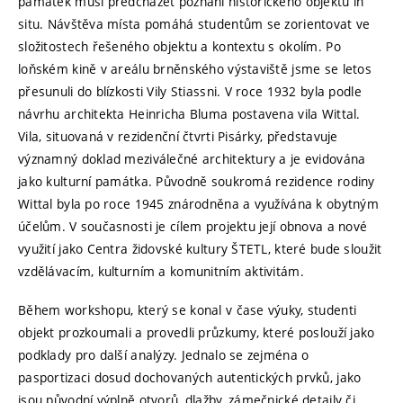
památek musí předcházet poznání historického objektu in
situ. Návštěva místa pomáhá studentům se zorientovat ve
složitostech řešeného objektu a kontextu s okolím. Po
loňském kině v areálu brněnského výstaviště jsme se letos
přesunuli do blízkosti Vily Stiassni. V roce 1932 byla podle
návrhu architekta Heinricha Bluma postavena vila Wittal.
Vila, situovaná v rezidenční čtvrti Pisárky, představuje
významný doklad meziválečné architektury a je evidována
jako kulturní památka. Původně soukromá rezidence rodiny
Wittal byla po roce 1945 znárodněna a využívána k obytným
účelům. V současnosti je cílem projektu její obnova a nové
využití jako Centra židovské kultury ŠTETL, které bude sloužit
vzdělávacím, kulturním a komunitním aktivitám.
Během workshopu, který se konal v čase výuky, studenti
objekt prozkoumali a provedli průzkumy, které poslouží jako
podklady pro další analýzy. Jednalo se zejména o
pasportizaci dosud dochovaných autentických prvků, jako
jsou původní výplně otvorů, dlažby, zámečnické detaily či