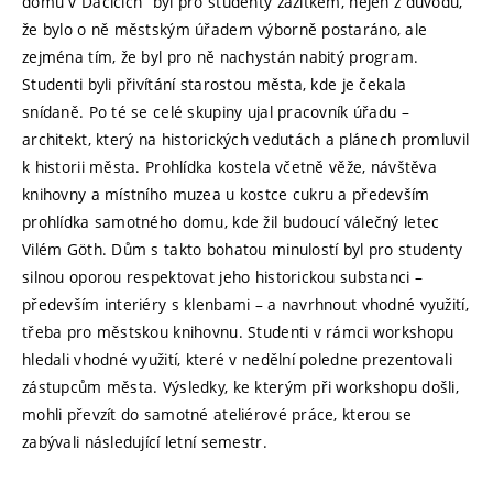
domu v Dačicích“ byl pro studenty zážitkem, nejen z důvodu,
že bylo o ně městským úřadem výborně postaráno, ale
zejména tím, že byl pro ně nachystán nabitý program.
Studenti byli přivítání starostou města, kde je čekala
snídaně. Po té se celé skupiny ujal pracovník úřadu –
architekt, který na historických vedutách a plánech promluvil
k historii města. Prohlídka kostela včetně věže, návštěva
knihovny a místního muzea u kostce cukru a především
prohlídka samotného domu, kde žil budoucí válečný letec
Vilém Göth. Dům s takto bohatou minulostí byl pro studenty
silnou oporou respektovat jeho historickou substanci –
především interiéry s klenbami – a navrhnout vhodné využití,
třeba pro městskou knihovnu. Studenti v rámci workshopu
hledali vhodné využití, které v nedělní poledne prezentovali
zástupcům města. Výsledky, ke kterým při workshopu došli,
mohli převzít do samotné ateliérové práce, kterou se
zabývali následující letní semestr.