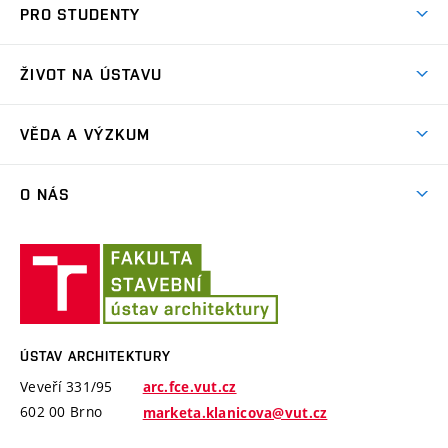
PRO STUDENTY
Přijímací řízení
Aktuality
Letní škola architektury
ŽIVOT NA ÚSTAVU
Ateliérová tvorba
Přípravka k talentovkám
Akce
Závěrečné práce a státní zkoušky
VĚDA A VÝZKUM
Exkurze
Časový plán studia
Projekty
Plenéry
O NÁS
Příručka prváka
Publikace
Videa
Jednotný vizuální styl VUT
Lidé
Konference Krajina Sídla Památky
Ústav
ARC Siola
Modelářská dílna
Ateliéry a pracoviště
architektury
Cena Arnošta Wiesnera
Historie ústavu
Katalogy studentských prací
ÚSTAV ARCHITEKTURY
Absolventi
Veveří 331/95
arc.fce.vut.cz
Úspěchy
602 00 Brno
marketa.klanicova@vut.cz